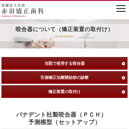
togg
navi
咬合器について（矯正装置の取付け）
Articulator
当院で使用する咬合器
舌側矯正治療開始前の診断
矯正装置の取付け
パナデント社製咬合器（ＰＣＨ）
予測模型（セットアップ）