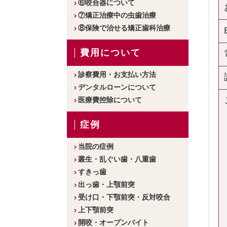
⑥咬合器について
⑦矯正治療中の虫歯治療
⑧保険で治せる矯正歯科治療
費用について
診察費用・お支払い方法
デンタルローンについて
医療費控除について
症例
当院の症例
叢生・乱ぐい歯・八重歯
すきっ歯
出っ歯・上顎前突
受け口・下顎前突・反対咬合
上下顎前突
開咬・オープンバイト