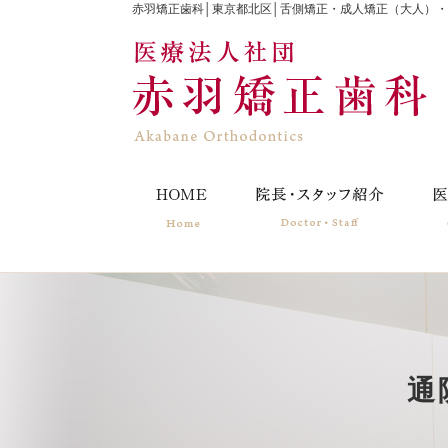
赤羽矯正歯科│東京都北区│舌側矯正・成人矯正（大人）
通